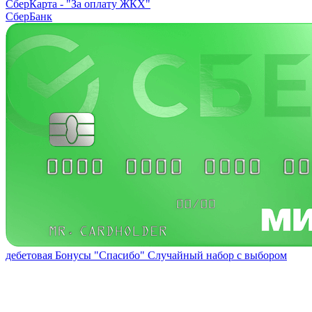
СберКарта -
"За оплату ЖКХ"
СберБанк
дебетовая
Бонусы "Спасибо"
Случайный набор с выбором