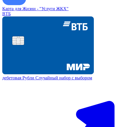
Карта для Жизни -
"Услуги ЖКХ"
ВТБ
дебетовая
Рубли
Случайный набор с выбором