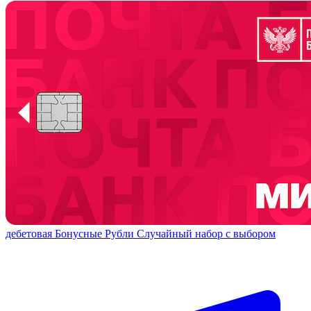
дебетовая
Бонусные Рубли
Случайный набор с выбором