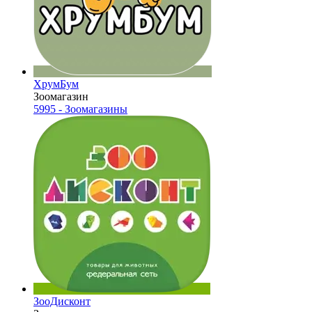
ХрумБум
Зоомагазин
5995 - Зоомагазины
ЗооДисконт