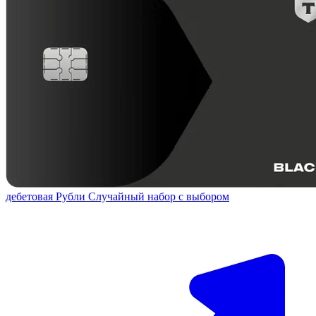
дебетовая
Рубли
Случайный набор с выбором