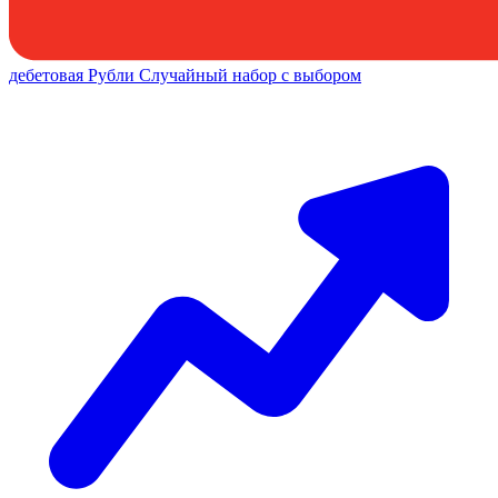
дебетовая
Рубли
Случайный набор с выбором