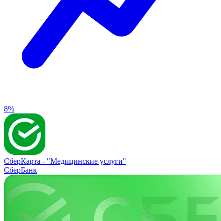
8%
СберКарта -
"Медицинские услуги"
СберБанк