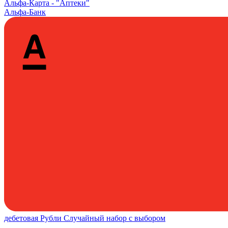
Альфа‑Карта -
"Аптеки"
Альфа-Банк
дебетовая
Рубли
Случайный набор с выбором