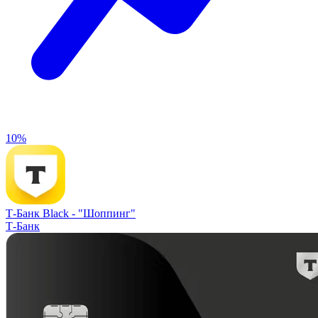
10%
Т-Банк Black -
"Шоппинг"
Т-Банк