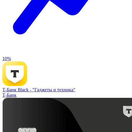
10%
Т-Банк Black -
"Гаджеты и техника"
Т-Банк