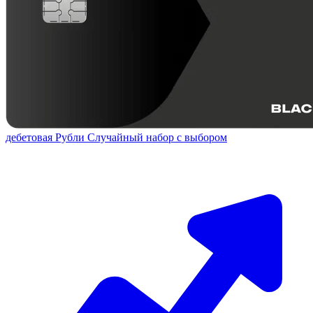
дебетовая
Рубли
Случайный набор с выбором