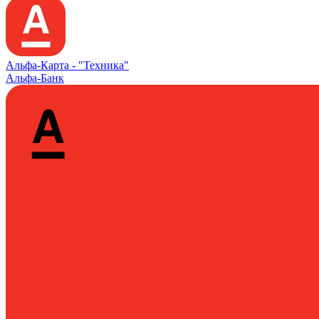
Альфа‑Карта -
"Техника"
Альфа-Банк