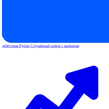
дебетовая
Рубли
Случайный набор с выбором