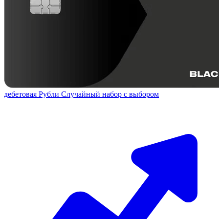
дебетовая
Рубли
Случайный набор с выбором