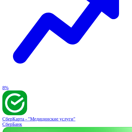
8%
СберКарта -
"Медицинские услуги"
СберБанк