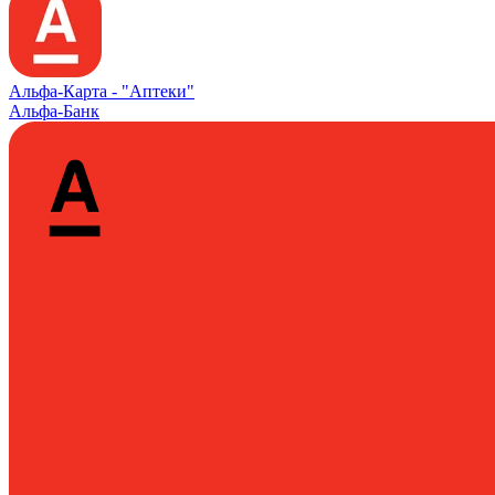
Альфа‑Карта -
"Аптеки"
Альфа-Банк