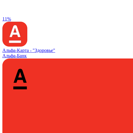
11%
Альфа‑Карта -
"Здоровье"
Альфа-Банк