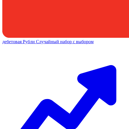
дебетовая
Рубли
Случайный набор с выбором