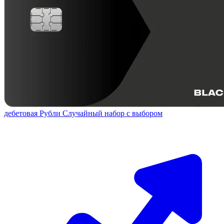
дебетовая
Рубли
Случайный набор с выбором