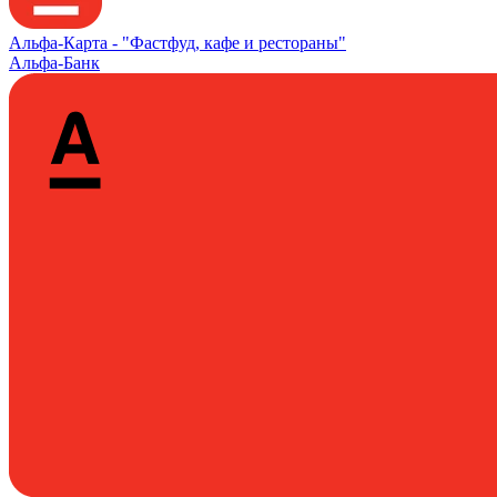
Альфа‑Карта -
"Фастфуд, кафе и рестораны"
Альфа-Банк