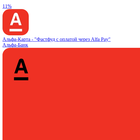
11%
Альфа‑Карта -
"Фастфуд с оплатой через Alfa Pay"
Альфа-Банк