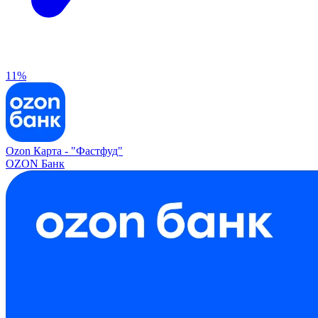
11%
Ozon Карта -
"Фастфуд"
OZON Банк