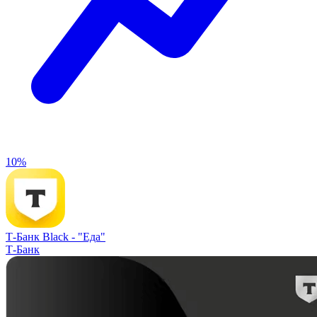
10%
Т-Банк Black -
"Еда"
Т-Банк