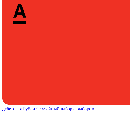
дебетовая
Рубли
Случайный набор с выбором