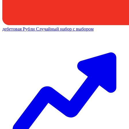
дебетовая
Рубли
Случайный набор с выбором