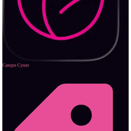
Саюри Суши