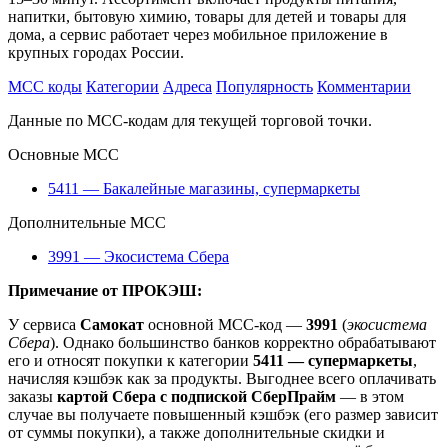
напитки, бытовую химию, товары для детей и товары для
дома, а сервис работает через мобильное приложение в
крупных городах России.
MCC коды
Категории
Адреса
Популярность
Комментарии
Данные по MCC-кодам для текущей торговой точки.
Основные MCC
5411 — Бакалейные магазины, супермаркеты
Дополнительные MCC
3991 — Экосистема Сбера
Примечание от ПРОКЭШ:
У сервиса
Самокат
основной MCC-код —
3991
(
экосистема
Сбера
). Однако большинство банков корректно обрабатывают
его и относят покупки к категории
5411 — супермаркеты
,
начисляя кэшбэк как за продукты. Выгоднее всего оплачивать
заказы
картой Сбера с подпиской СберПрайм
— в этом
случае вы получаете повышенный кэшбэк (его размер зависит
от суммы покупки), а также дополнительные скидки и