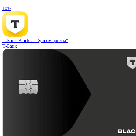
10%
Т-Банк Black -
"Супермаркеты"
Т-Банк