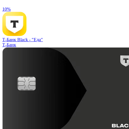
10%
Т-Банк Black -
"Еда"
Т-Банк