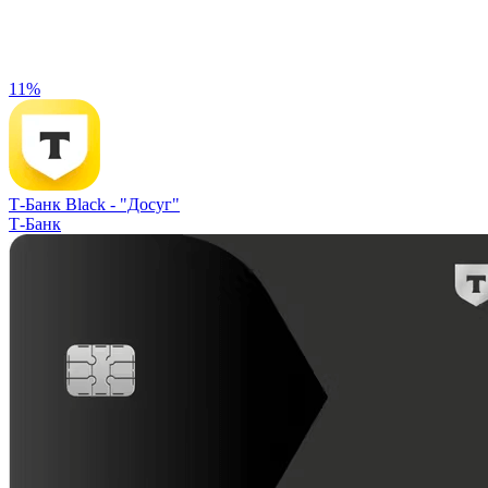
11%
Т-Банк Black -
"Досуг"
Т-Банк