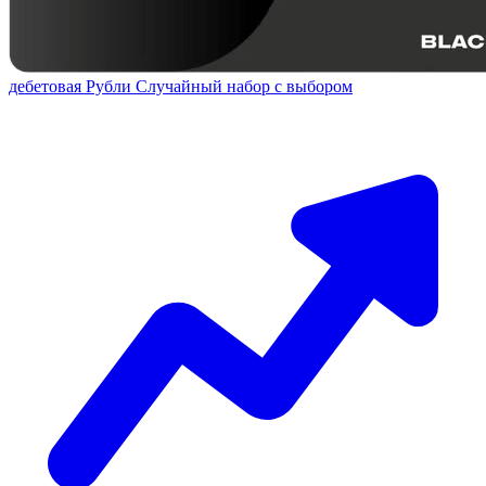
дебетовая
Рубли
Случайный набор с выбором