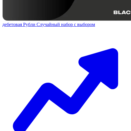
дебетовая
Рубли
Случайный набор с выбором