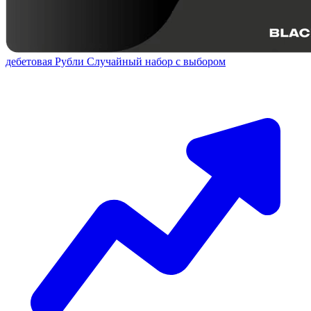
дебетовая
Рубли
Случайный набор с выбором