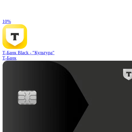
10%
Т-Банк Black -
"Культура"
Т-Банк