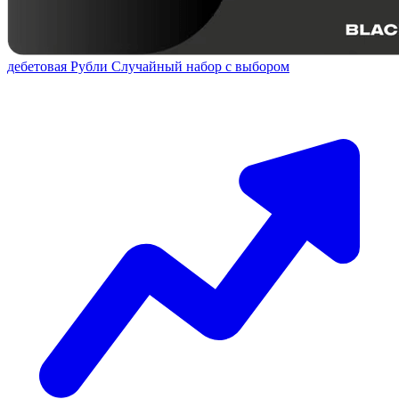
дебетовая
Рубли
Случайный набор с выбором