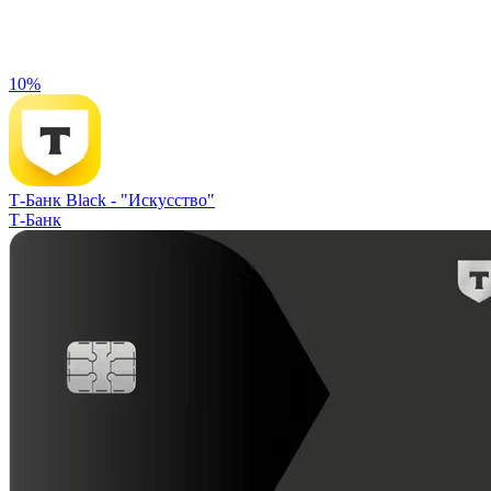
10%
Т-Банк Black -
"Искусство"
Т-Банк