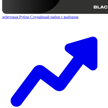
дебетовая
Рубли
Случайный набор с выбором