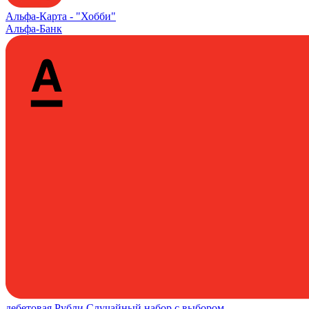
Альфа‑Карта -
"Хобби"
Альфа-Банк
дебетовая
Рубли
Случайный набор с выбором