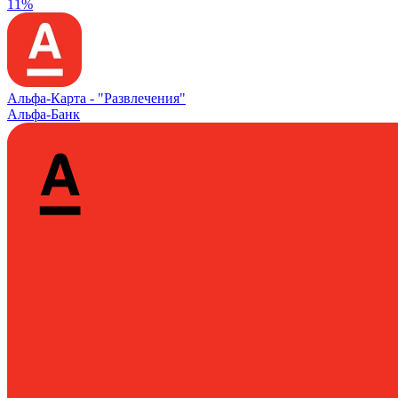
11%
Альфа‑Карта -
"Развлечения"
Альфа-Банк