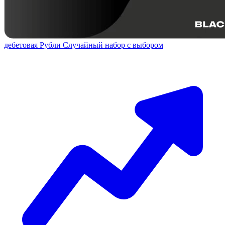
дебетовая
Рубли
Случайный набор с выбором