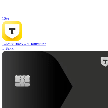
10%
Т-Банк Black -
"Шоппинг"
Т-Банк