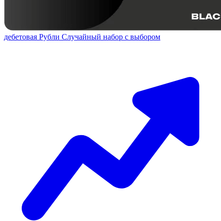
дебетовая
Рубли
Случайный набор с выбором