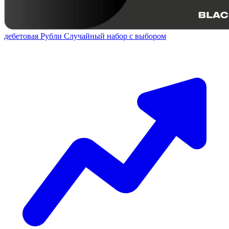
дебетовая
Рубли
Случайный набор с выбором