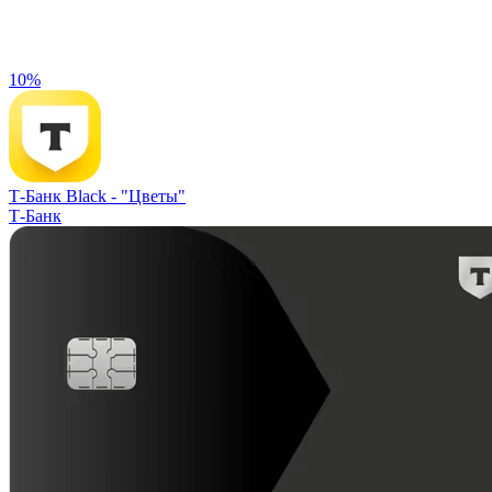
10%
Т-Банк Black -
"Цветы"
Т-Банк