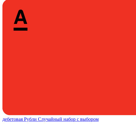
дебетовая
Рубли
Случайный набор с выбором