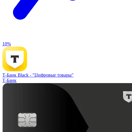
10%
Т-Банк Black -
"Цифровые товары"
Т-Банк