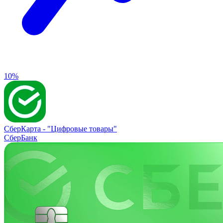
10%
СберКарта -
"Цифровые товары"
СберБанк