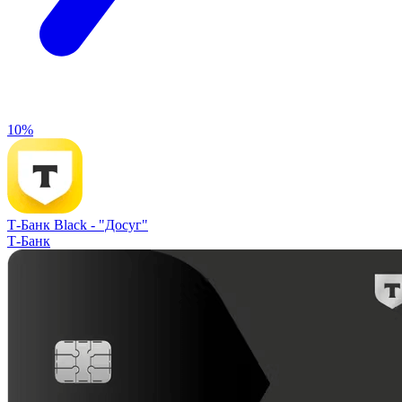
10%
Т-Банк Black -
"Досуг"
Т-Банк