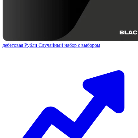
дебетовая
Рубли
Случайный набор с выбором