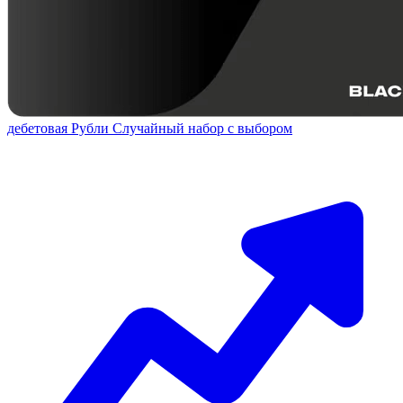
дебетовая
Рубли
Случайный набор с выбором