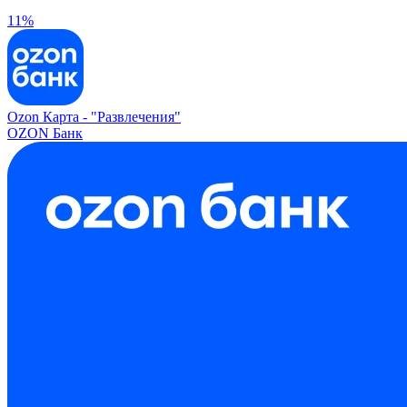
11%
Ozon Карта -
"Развлечения"
OZON Банк