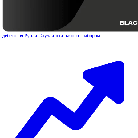
дебетовая
Рубли
Случайный набор с выбором