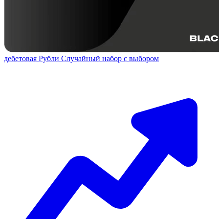
дебетовая
Рубли
Случайный набор с выбором