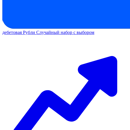
дебетовая
Рубли
Случайный набор с выбором