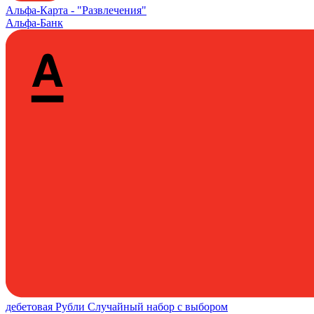
Альфа‑Карта -
"Развлечения"
Альфа-Банк
дебетовая
Рубли
Случайный набор с выбором