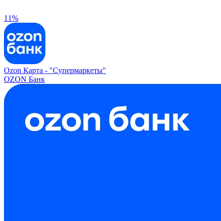
11%
Ozon Карта -
"Супермаркеты"
OZON Банк