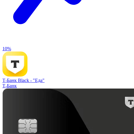
10%
Т-Банк Black -
"Еда"
Т-Банк