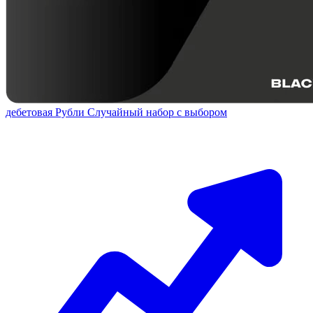
дебетовая
Рубли
Случайный набор с выбором