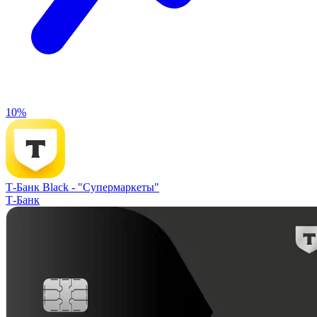
10%
Т-Банк Black -
"Супермаркеты"
Т-Банк