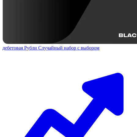
дебетовая
Рубли
Случайный набор с выбором