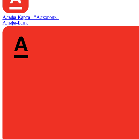
Альфа‑Карта -
"Алкоголь"
Альфа-Банк