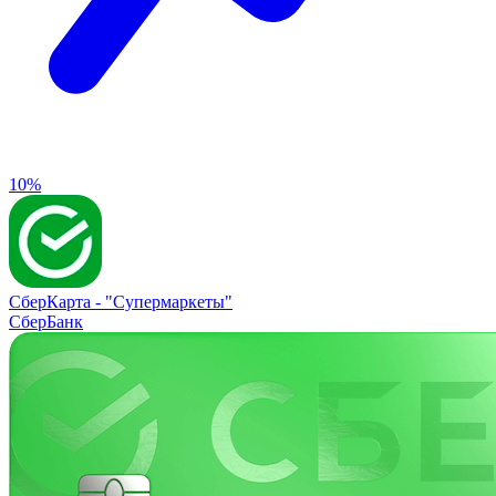
10%
СберКарта -
"Супермаркеты"
СберБанк