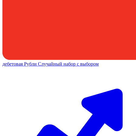
дебетовая
Рубли
Случайный набор с выбором