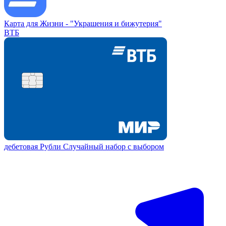
Карта для Жизни -
"Украшения и бижутерия"
ВТБ
дебетовая
Рубли
Случайный набор с выбором