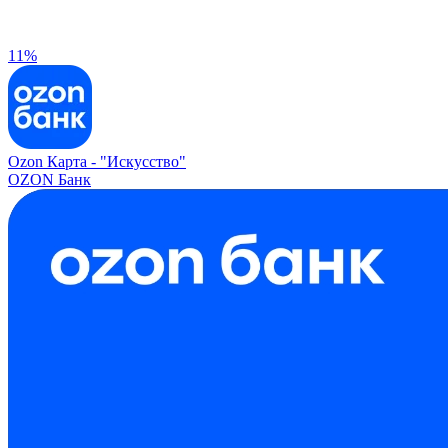
11%
Ozon Карта -
"Искусство"
OZON Банк