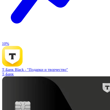
10%
Т-Банк Black -
"Подарки и творчество"
Т-Банк