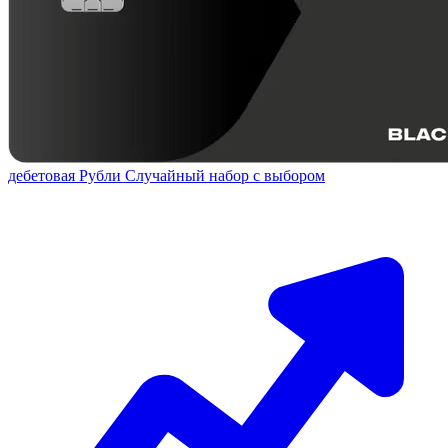
дебетовая
Рубли
Случайный набор с выбором