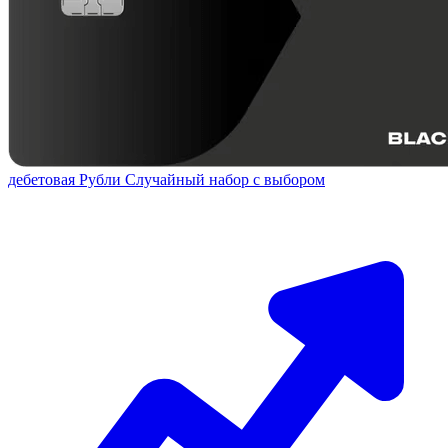
дебетовая
Рубли
Случайный набор с выбором