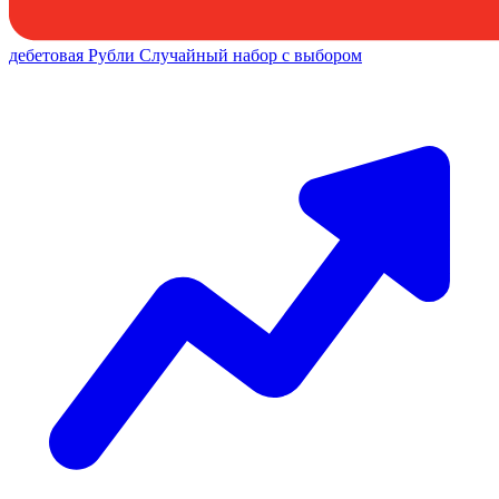
дебетовая
Рубли
Случайный набор с выбором