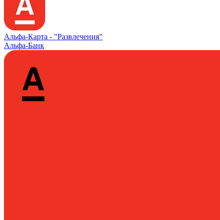
Альфа‑Карта -
"Развлечения"
Альфа-Банк