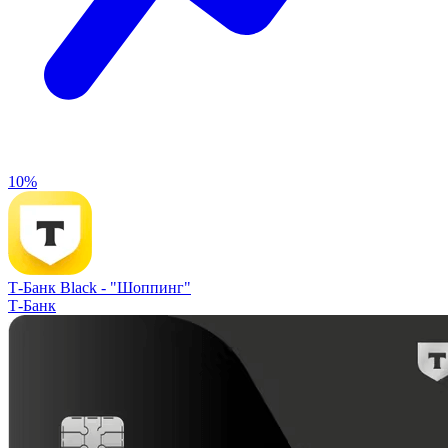
10%
Т-Банк Black -
"Шоппинг"
Т-Банк